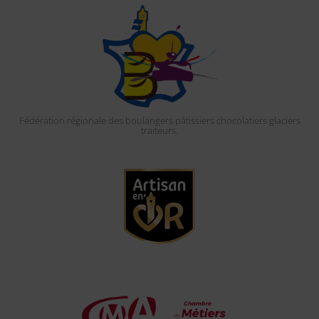
Fédération régionale des boulangers pâtissiers chocolatiers glaciers
traiteurs.