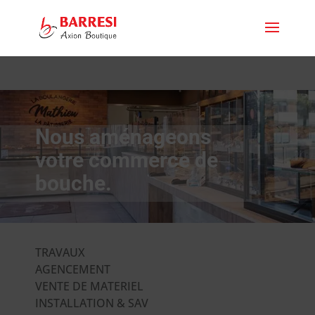
Nous aménageons
votre commerce de
bouche.
TRAVAUX
AGENCEMENT
VENTE DE MATERIEL
INSTALLATION & SAV