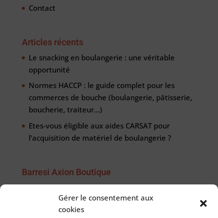
Contact
Articles récents
Le snacking en boulangerie : une véritable
opportunité
Normes HACCP : le guide complet pour les
commerces de bouche (boulangerie, pâtisserie,
boucherie, traiteur…)
Etes-vous éligible aux aides CARSAT pour
l’acquisition de matériel de boulangerie ?
Barresi Axion Boutique
Du lundi au vendredi
Gérer le consentement aux
de 8h00 à 17h00.
cookies
03 21 07 55 20